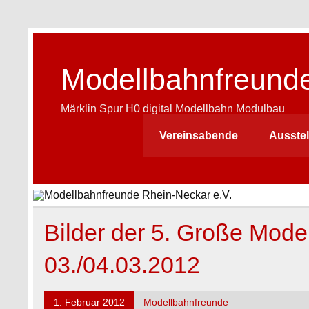
Skip
to
content
Modellbahnfreunde
Märklin Spur H0 digital Modellbahn Modulbau
Vereinsabende
Ausste
Bilder der 5. Große Mode
03./04.03.2012
1. Februar 2012
Modellbahnfreunde