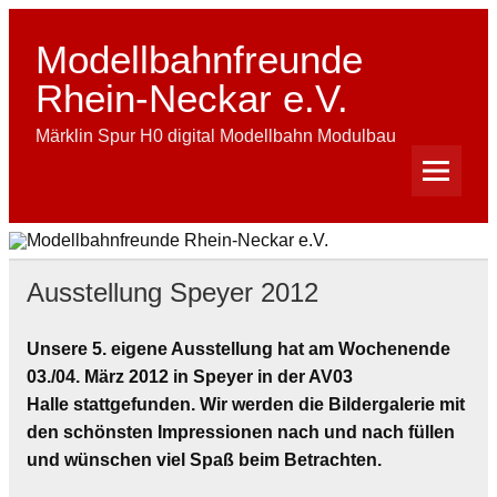
Skip
to
content
Modellbahnfreunde
Rhein-Neckar e.V.
Märklin Spur H0 digital Modellbahn Modulbau
Ausstellung Speyer 2012
Unsere 5. eigene Ausstellung hat am Wochenende
03./04. März 2012 in Speyer in der AV03
Halle stattgefunden. Wir werden die Bildergalerie mit
den schönsten Impressionen nach und nach füllen
und wünschen viel Spaß beim Betrachten.